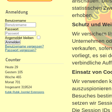
anschauen. Dies
statistischen Z
Anmeldung
erhoben.
Benutzername
Schutz und Wei
Passwort
Wir versichern I
Angemeldet bleiben
Unternehmen ode
Anmelden
Benutzername vergessen?
verkaufen, sofe
Passwort vergessen?
vorliegt, es sei 
Counter
verbindliche Auf
Heute
29
Einsatz von Coo
Gestern
105
Woche
465
Wir verwenden 
Monat
701
Insgesamt
319524
auszuspionieren
Kubik-Rubik Joomla! Extensions
Besuches bestim
setzen wir Sessi
Die Session IDs