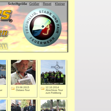
Schriftgröße
Größer
Reset
Kleiner
23.08.2015
12.10.2014
ur
Ostsee-Tour
Abschluss Tour
zum Feldberg