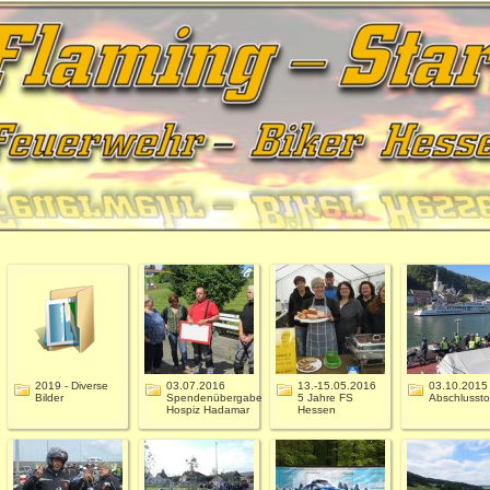
2019 - Diverse
03.07.2016
13.-15.05.2016
03.10.2015
Bilder
Spendenübergabe
5 Jahre FS
Abschlussto
Hospiz Hadamar
Hessen