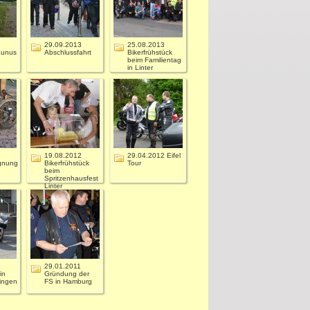
29.09.2013
25.08.2013
aunus
Abschlussfahrt
Bikerfrühstück
beim Familientag
in Linter
19.08.2012
29.04.2012 Eifel
gnung
Bikerfrühstück
Tour
beim
Spritzenhausfest
Linter
29.01.2011
in
Gründung der
ingen
FS in Hamburg