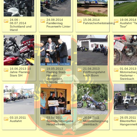
24.06 -
24.08.2014
15.06.2014
19.06.2014
06.07.2014
Familientag
Fahrsicherheitstraining
Ausfahrt "T
Schottland und
Feuerwehr Linter
Tour"
Irland
16.06.2013 10
19.05.2013
21.04.2013
01.04.2013
Jahre Flaming
Flaming Stars
Eröffnungsfahrt
Motorradse
Stars SH
Hessen
nach Bonn
Hadamar -
übergeben
Steinbach
Spende
03.10.2011
03.06.2011
24.04.2011
26.05.2011
Ausfahrt
Spendenübergabe
Motorradsegnung
Bikertreffen 
Heuchelheim
Steinbach
Hangenmeil