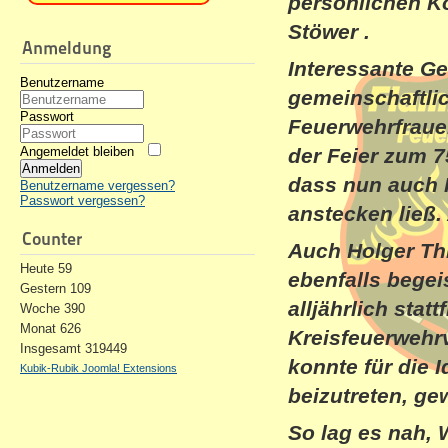
persönlichen K
Stöwer .
Anmeldung
Interessante G
Benutzername
gemeinschaftli
Passwort
Feuerwehrfraue
Angemeldet bleiben
der Feier zum 7
Anmelden
dass nun auch 
Benutzername vergessen?
Passwort vergessen?
anstecken ließ.
Counter
Auch Holger Thi
Heute
59
ebenfalls begei
Gestern
109
alljährlich sta
Woche
390
Monat
626
Kreisfeuerwehrv
Insgesamt
319449
konnte für die 
Kubik-Rubik Joomla! Extensions
beizutreten, g
So lag es nah, 