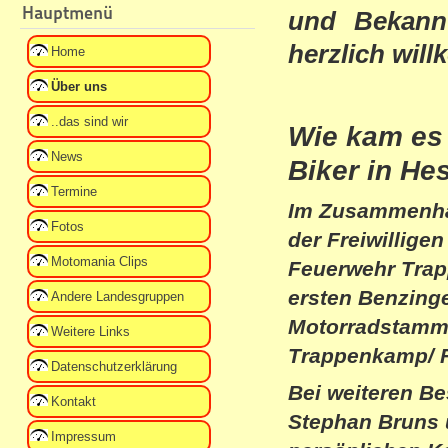
Hauptmenü
und Bekannt
herzlich wil
Home
Über uns
..das sind wir
Wie kam es 
News
Biker in He
Termine
Im Zusammenhan
Fotos
der Freiwillige
Motomania Clips
Feuerwehr Trap
ersten Benzing
Andere Landesgruppen
Motorradstammt
Weitere Links
Trappenkamp/ F
Datenschutzerklärung
Bei weiteren B
Kontakt
Stephan Bruns u
Impressum